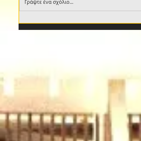
Γράψτε ένα σχόλιο...
Βιτάλις στον κόσμο της
Έφτ
ΑΕΚ: «Ελπίζω να
την 
πετύχουμε σπουδαία
πράγματα - Μόνο ΑΕΚ!»
(VIDEO)