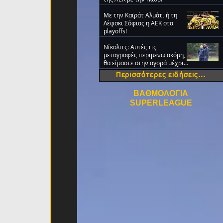
Με την Καϊράτ Αλμάτι ή τη
Λέφσκι Σόφιας η ΑΕΚ στα
playoffs!
Νίκολιτς: Αυτές τις
μεταγραφές περιμένω ακόμη,
θα είμαστε στην αγορά μέχρι
την τελευταία ημέρα
Περισσότερες ειδήσεις...
ΒΑΘΜΟΛΟΓΙΑ
SUPERLEAGUE