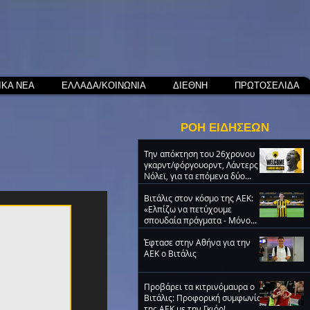
ΙΚΑ ΝΕΑ
ΕΛΛΑΔΑ/ΚΟΙΝΩΝΙΑ
ΔΙΕΘΝΗ
ΠΡΩΤΟΣΕΛΙΔΑ
ΡΟΗ ΕΙΔΗΣΕΩΝ
Την απόκτηση του 26χρονου
γκαρντ/φόργουορντ, Λάντερς
Νόλεϊ, για τα επόμενα δύο
χρόνια ανακοίνωσε η ΑΕΚ
Βιτάλις στον κόσμο της ΑΕΚ:
«Ελπίζω να πετύχουμε
σπουδαία πράγματα - Μόνο
ΑΕΚ!» (VIDEO)
Έφτασε στην Αθήνα για την
ΑΕΚ ο Βιτάλις
Προβάρει τα κιτρινόμαυρα ο
Βιτάλις: Προφορική συμφωνία
της ΑΕΚ με την Γκιόρ!