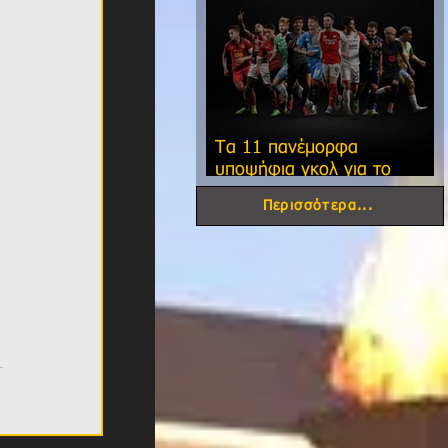
Τα 11 πανέμορφα
υποψήφια γκολ για το
φετινό FIFA Puskas Award!
Περισσότερα...