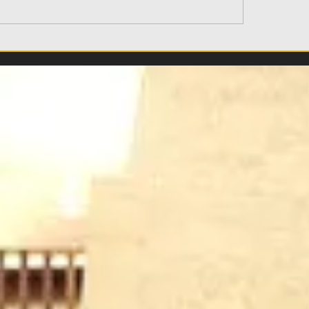
ασε στην Αθήνα για
Προβάρει τα
ΑΕΚ ο Βιτάλις
κιτρινόμαυρα ο Β
Προφορική συμφ
ΑΕΚ με την Γκιόρ!