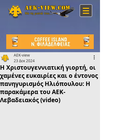
Aek-view.com
Με τη ματιά του...
AEK-view
23 Δεκ 2024
H Xριστουγεννιατική γιορτή, οι
χαμένες ευκαιρίες και ο έντονος
πανηγυρισμός Ηλιόπουλου: Η
παρακάμερα του ΑΕΚ-
Λεβαδειακός (video)