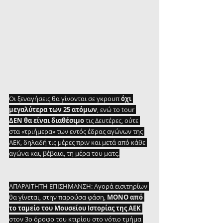
Οι ξεναγήσεις θα γίνονται σε γκρουπ 
όχι 
μεγαλύτερα των 25 ατόμων
, ενώ το tour 
ΔΕΝ θα είναι διαθέσιμο
 τις Δευτέρες, ούτε 
στα «τριήμερα» των εντός έδρας αγώνων της 
ΑΕΚ, δηλαδή τις μέρες πριν και μετά από κάθε 
αγώνα και, βέβαια, τη μέρα του ματς.
ΑΠΑΡΑΙΤΗΤΗ ΕΠΙΣΗΜΑΝΣΗ: Αγορά εισιτηρίων 
θα γίνεται, στην παρούσα φάση, 
ΜΟΝΟ από 
το ταμείο του Μουσείου Ιστορίας της ΑΕΚ
στον 3ο όροφο του κτιρίου στο νότιο τμήμα 