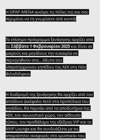
H OPAP ARENA ανοίγει τις πύλες της και σας 
περιμένει να τη γνωρίσετε από κοντά!
Το επίσημο πρόγραμμα ξενάγησης αρχίζει από 
το 
Σάββατο 1 Φεβρουαρίου 2025
 και δίνει σε 
μικρούς και μεγάλους την ευκαιρία να 
περιηγηθούν στα… άδυτα του 
υπερσύγχρονου γηπέδου της ΑΕΚ στη Νέα 
Φιλαδέλφεια.
Η διαδρομή της ξενάγησης θα αρχίζει από τον 
ατσάλινο Δικέφαλο Αετό στα προπύλαια του 
γηπέδου, θα περνάει από τα αποδυτήρια της 
ΑΕΚ, τον αγωνιστικό χώρο, τον αίθουσα 
τύπου, τον προθάλαμο της εξέδρας VIP και το 
VVIP Lounge και θα συνδυάζεται με τις 
απαραίτητες αναφορές στα «μυστικά» του 