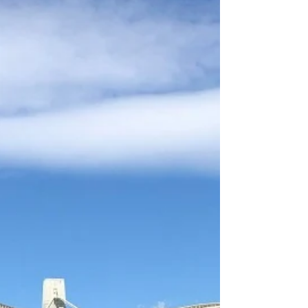
Γράφει ο Κώστας Φούσκας