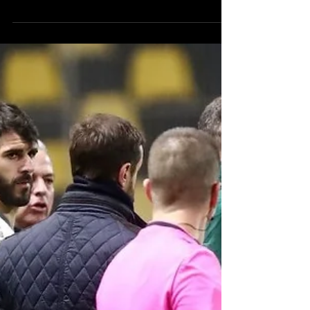
Γράφει ο Κώστας Φούσκας