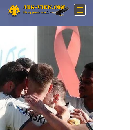
Aek-view.com
Με τη ματιά του...