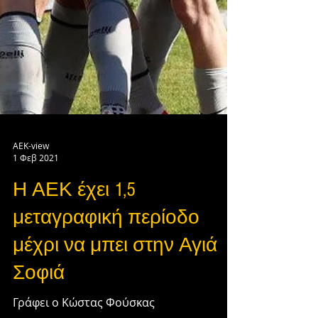
AEK-view
1 Φεβ 2021
Η ΑΕΚ έχει 1,5
μεταγραφική περίοδο
μέχρι να μπει στην Αγιά
Σοφιά