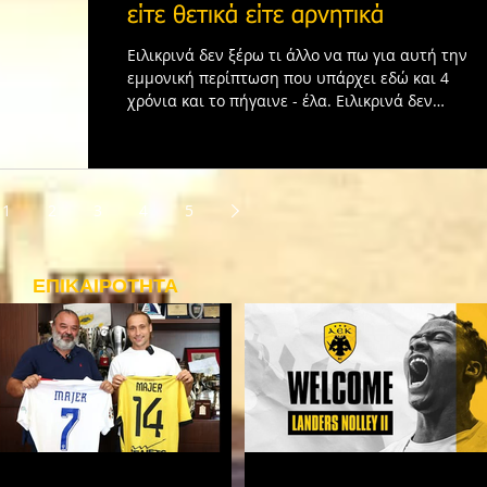
είτε θετικά είτε αρνητικά
Ειλικρινά δεν ξέρω τι άλλο να πω για αυτή την
εμμονική περίπτωση που υπάρχει εδώ και 4
χρόνια και το πήγαινε - έλα. Ειλικρινά δεν
ξέρω τι...
1
2
3
4
5
ΕΠΙΚΑΙΡΟΤΗΤΑ