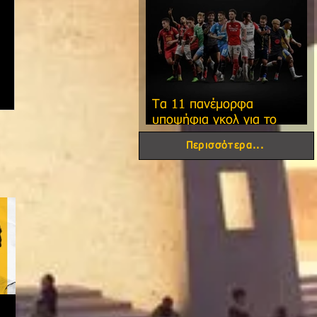
Τα 11 πανέμορφα
υποψήφια γκολ για το
φετινό FIFA Puskas Award!
Περισσότερα...