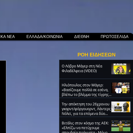
ΙΚΑ ΝΕΑ
ΕΛΛΑΔΑ/ΚΟΙΝΩΝΙΑ
ΔΙΕΘΝΗ
ΠΡΩΤΟΣΕΛΙΔΑ
ΡΟΗ ΕΙΔΗΣΕΩΝ
O Λόβρο Μάγερ στη Νέα
Φιλαδέλφεια (VIDEO)
Ηλιόπουλος στον Μάγερ:
«Βασίζουμε πολλά σε εσένα,
βλέπω το βλέμμα της τίγρης
στα μάτια σου» (video)
Την απόκτηση του 26χρονου
γκαρντ/φόργουορντ, Λάντερς
Νόλεϊ, για τα επόμενα δύο
χρόνια ανακοίνωσε η ΑΕΚ
Βιτάλις στον κόσμο της ΑΕΚ:
«Ελπίζω να πετύχουμε
σπουδαία πράγματα - Μόνο