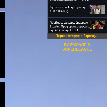
ΑΕΚ!» (VIDEO)
Έφτασε στην Αθήνα για την
ΑΕΚ ο Βιτάλις
Προβάρει τα κιτρινόμαυρα ο
Βιτάλις: Προφορική συμφωνία
της ΑΕΚ με την Γκιόρ!
Περισσότερες ειδήσεις...
ΒΑΘΜΟΛΟΓΙΑ
SUPERLEAGUE