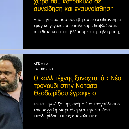
χώρα που κατρακυλά σε
συνείδηση και ενσυναίσθηση
Από την ώρα που συνέβη αυτό το αδιανόητα
τραγικό γεγονός στο παληκάρι, διαβάζουμε
στο διαδίκτυο, και βλέπουμε στη τηλεόραση,
συνεχόμενα...
AEK-view
14 Οκτ 2021
Ο καλλιτέχνης ξαναχτυπά : Νέο
τραγούδι στην Nατάσα
Θεοδωρίδου έγραψε ο
Μαρινάκης! (video)
Μετά την «Έξαψη», ακόμα ένα τραγούδι από
τον Βαγγέλη Μαρινάκη για την Νατάσα
Θεοδωρίδου. Όπως αποκάλυψε η
τραγουδίστρια μέσω post της στο...