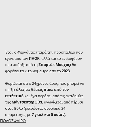
Έτσι, ο Φερνάντες (παρά την προσπάθεια που 
έγινε από τον 
ΠΑΟΚ
, αλλά και το ενδιαφέρον 
που υπήρξε από τη 
Σπαρτάκ Μόσχας
) θα 
φορέσει τα κιτρινόμαυρα από το 
2023
.
Θυμίζεται ότι ο 24χρονος άσος, που μπορεί να 
παίξει 
όλες τις θέσεις πίσω από τον 
επιθετικό
 και έχει περάσει από τις ακαδημίες 
της 
Μάντσεστερ Σίτι
, αγωνίζεται από πέρυσι 
στον Βόλο (μετρώντας συνολικά 34 
συμμετοχές, με 
7 γκολ και 5 ασίστ
).
ΠΟΔΟΣΦΑΙΡΟ