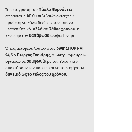
Τη μεταγραφή του 
Πάολο Φερνάντες
σφράγισε η 
ΑΕΚ
! Επιβεβαιώνοντας την 
πρόθεση να κάνει δικό της τον Ισπανό 
μεσοεπιθετικό 
-αλλά σε βάθος χρόνου-
 η 
«Ένωση» τον 
καπάρωσε
 ενόψει Γενάρη.
Όπως μετέφερε λοιπόν στον 
bwinΣΠΟΡ FM 
94,6
 ο 
Γιώργος Τσακίρης
, οι «κιτρινόμαυροι» 
έφτασαν σε 
συμφωνία
 με τον Βόλο για ν’ 
αποκτήσουν τον παίκτη και να τον αφήσουν 
δανεικό ως το τέλος του χρόνου
.