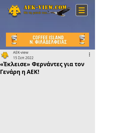
Aek-view.com
Με τη ματιά του...
AEK-view
15 Σεπ 2022
«Έκλεισε» Φερνάντες για τον
Γενάρη η ΑΕΚ!