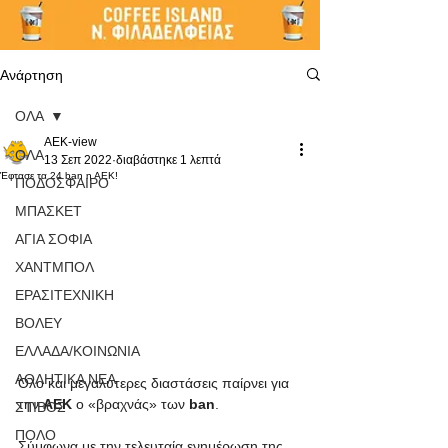
Ανάρτηση
ΟΛΑ
AEK-view
ΟΛΑ
13 Σεπ 2022
διαβάστηκε 1 λεπτά
Έφτασε τα 24 ban η ΑΕΚ!
ΠΟΔΟΣΦΑΙΡΟ
ΜΠΑΣΚΕΤ
ΑΓΙΑ ΣΟΦΙΑ
ΧΑΝΤΜΠΟΛ
ΕΡΑΣΙΤΕΧΝΙΚΗ
ΒΟΛΕΥ
ΕΛΛΑΔΑ/ΚΟΙΝΩΝΙΑ
ΑΘΛΗΤΙΚΑ ΝΕΑ
Όλο και μεγαλύτερες διαστάσεις παίρνει για 
την 
ΑΕΚ
 ο «βραχνάς» των 
ban
.
ΣΤΙΒΟΣ
ΠΟΛΟ
Σύμφωνα με την τελευταία ενημέρωση της 