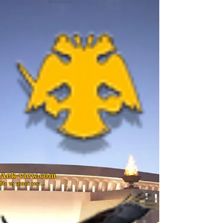
Aek-view.com
Με τη ματιά του...