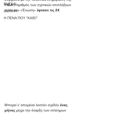
FUTSAL
FIBA 
ο αριθμός των σχετικών επιπλήξεων 
προς την «Ένωση» 
έφτασε τις 24
.
ΔΙΕΘΝΗ
Η ΠΕΝΑ ΠΟΥ "ΚΑΙΕΙ"
Μπορεί ν’ απομένει λοιπόν σχεδόν 
ένας 
μήνας
 μέχρι την έναρξη των επίσημων 