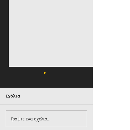
Σχόλια
Γράψτε ένα σχόλιο...
Βιτάλις: «Νιώθω
Νίκολιτς: «Αυτ
καταπληκτικά,
η ομάδα του S